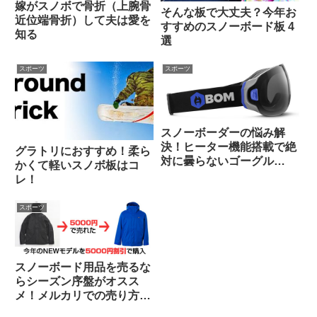
嫁がスノボで骨折（上腕骨
そんな板で大丈夫？今年お
近位端骨折）して夫は愛を
すすめのスノーボード板 4
知る
選
スポーツ
スポーツ
スノーボーダーの悩み解
決！ヒーター機能搭載で絶
グラトリにおすすめ！柔ら
対に曇らないゴーグル
かくて軽いスノボ板はコ
「Abom」
レ！
スポーツ
スノーボード用品を売るな
らシーズン序盤がオスス
メ！メルカリでの売り方や
などもご紹介！