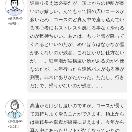
連乗り換えは必要だが、頂上からの距離が長
いのが嬉しい。んでもって幅の広いコースが
（岐阜県/40
多いため、コースのど真ん中で座り込んでい
代/男性）
る初心者にもストレスを感じる事なく滑れる
のが気持ちいい。あとは、もっと雪が降って
くれるといいのだが、めいほうはなかなか雪
が多くないのが残念。こればかりは仕方ない
が。。。駐車場が結構遠い所があるのが不便
なのだが、去年行ったら連絡バスがある事が
判明。非常にありがたかった。ただし、行き
だけで、帰りがないのが残念。。。
高速からは少し遠いのですが、コースが長く
て気持ちよく滑ることができます。頂上から
（京都府/60
は乗鞍岳や御嶽が綺麗に見えます。今年から
代/女性）
真ん中にあったリフトがなくなっていたの