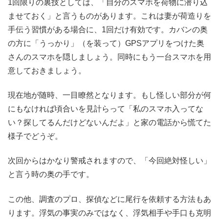
1回限りの裏技としては、「自分のスマホを荷物に潜り込
ませておく」と言うものがあります。これは妻が荷造りを
手伝う習慣がある場合に、1回だけ有効です。カバンの奥
の方に「うっかり」（を装って）GPSアプリをつけた奥
さんのスマホを隠しましょう。同時にもう一台スマホを用
意しておきましょう。
現在地が随時、一目瞭然となります。もし怪しい部分が何
にもなければ頃合いを見計らって「私のスマホ入ってな
い？探してるんだけどないんだよ」と家の電話から慌てた
様子でどうぞ。
次回からはかなり警戒されますので、「今回絶対怪しい」
と言う時の奥の手です。
この他、調査のプロ、探偵などに尾行を依頼する方法もあ
ります。浮気の事実のみではなく、浮気相手や手口も克明