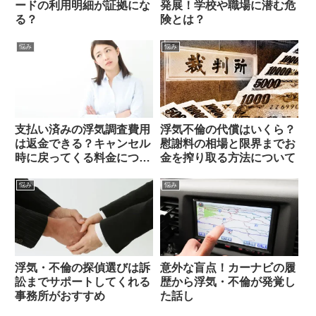
ードの利用明細が証拠にな
発展！学校や職場に潜む危
る？
険とは？
悩み
悩み
支払い済みの浮気調査費用
浮気不倫の代償はいくら？
は返金できる？キャンセル
慰謝料の相場と限界までお
時に戻ってくる料金につい
金を搾り取る方法について
て
悩み
悩み
浮気・不倫の探偵選びは訴
意外な盲点！カーナビの履
訟までサポートしてくれる
歴から浮気・不倫が発覚し
事務所がおすすめ
た話し