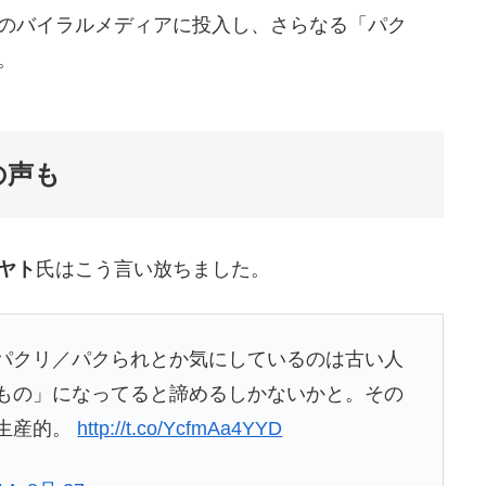
のバイラルメディアに投入し、さらなる「パク
。
の声も
ヤト
氏はこう言い放ちました。
パクリ／パクられとか気にしているのは古い人
もの」になってると諦めるしかないかと。その
生産的。
http://t.co/YcfmAa4YYD