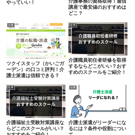
介護事務の資格取得！通信
やっていい！
講座で最安値のおすすめは
どこ？
仕事
仕事
介護職員初任者研修を取得
ツクイスタッフ（かいごガ
するならどこがいい？おす
ーデン）の口コミ評判！介
すめのスクールをご紹介！
護士派遣は信頼できる？
仕事
仕事
介護福祉士受験対策講座な
介護士派遣がリーダーにな
らどこのスクールがいい？
るには？条件や役割につい
おすすめをご紹介！
て