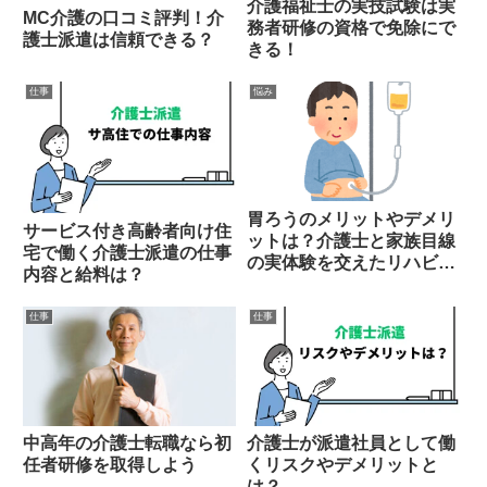
介護福祉士の実技試験は実
MC介護の口コミ評判！介
務者研修の資格で免除にで
護士派遣は信頼できる？
きる！
仕事
悩み
胃ろうのメリットやデメリ
サービス付き高齢者向け住
ットは？介護士と家族目線
宅で働く介護士派遣の仕事
の実体験を交えたリハビリ
内容と給料は？
奮闘記
仕事
仕事
中高年の介護士転職なら初
介護士が派遣社員として働
任者研修を取得しよう
くリスクやデメリットと
は？